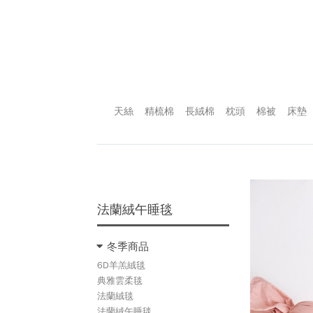
天絲
精梳棉
長絨棉
枕頭
棉被
床墊
法蘭絨午睡毯
冬季商品
6D羊羔絨毯
典雅雲柔毯
法蘭絨毯
法蘭絨午睡毯