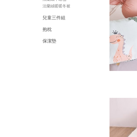
法蘭絨暖暖冬被
兒童三件組
抱枕
保潔墊