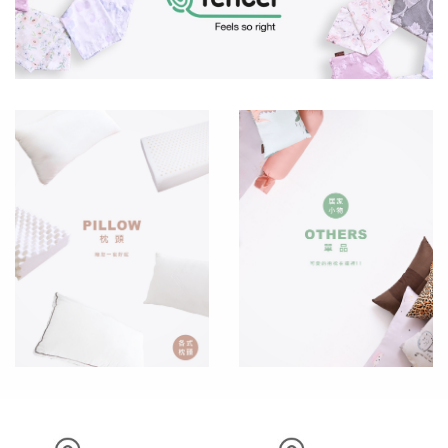
抱
枕
保
潔
墊