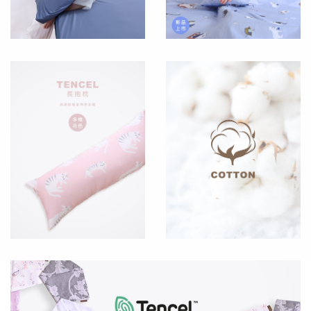
MATTRES
單品
OTHERS
冬
季
會
商
員
品
登
入/
註
兒
冊
童
三
件
組