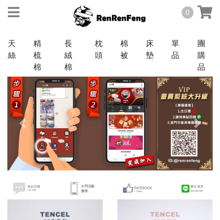
0
天
精
長
枕
棉
床
單
團
絲
梳
絨
頭
被
墊
品
購
棉
棉
品
天絲
TENCEL
Previous
Next
40
棉
支
COTTON
60
3M
支
抗
菌