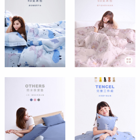
長
床
絨
罩
棉
POLYESTER
枕
頭
PILLOW
棉
被
COMFORTER
床
墊