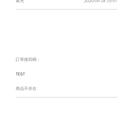
暮光
2020-05-18 15:57
MATTRES
單品
OTHERS
冬
訂單後四碼：
季
會
商
員
TEST
品
登
入/
商品不存在
註
兒
冊
童
三
件
組