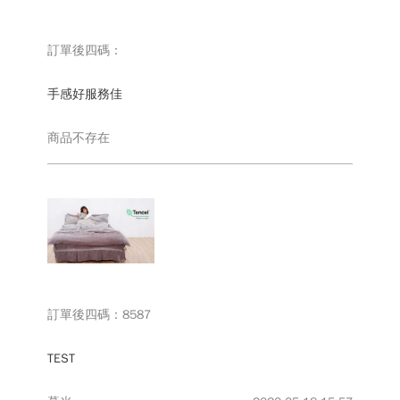
長
床
絨
罩
訂單後四碼：
棉
POLYESTER
手感好服務佳
商品不存在
枕
頭
PILLOW
棉
被
COMFORTER
訂單後四碼：8587
TEST
床
墊