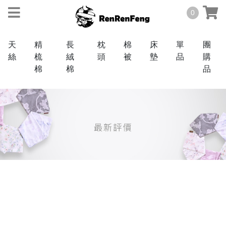
0
天
精
長
枕
棉
床
單
團
絲
梳
絨
頭
被
墊
品
購
棉
棉
品
天絲
TENCEL
40
棉
支
COTTON
60
3M
支
抗
菌