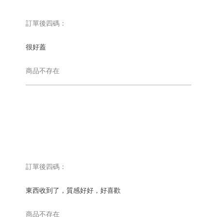
訂單後四碼：
抱
枕
很好蓋
商品不存在
保
潔
墊
訂單後四碼：
東西收到了，質感好好，好喜歡
商品不存在