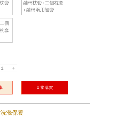
個枕套
鋪棉枕套+二個枕套
+鋪棉兩用被套
+二個
個枕套
+
車
直接購買
及洗滌保養