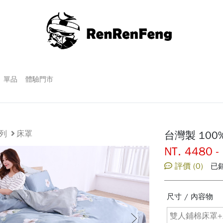
單品
體驗門市
系列
床罩
台灣製 100
NT. 4480 -
評價 (0)
已銷
尺寸 / 內容物
雙人鋪棉床罩