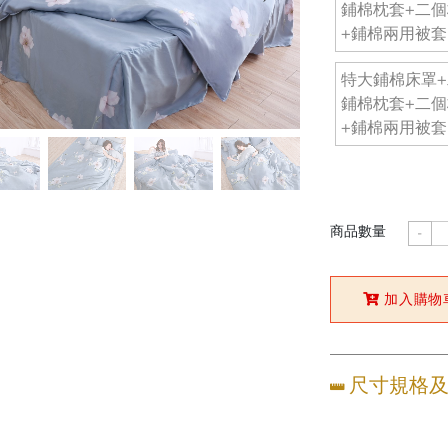
鋪棉枕套+二
+鋪棉兩用被套
特大鋪棉床罩
鋪棉枕套+二
+鋪棉兩用被套
商品數量
-
加入購物
尺寸規格