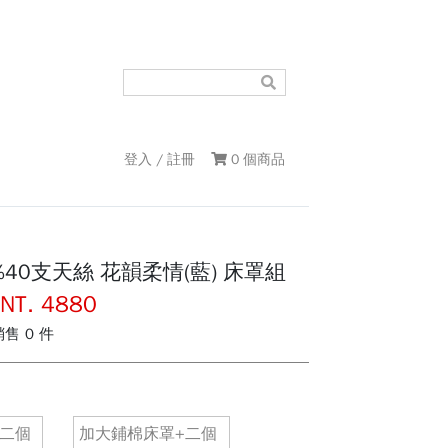
登入 / 註冊
0 個商品
%40支天絲 花韻柔情(藍) 床罩組
 NT. 4880
售 0 件
+二個
加大鋪棉床罩+二個